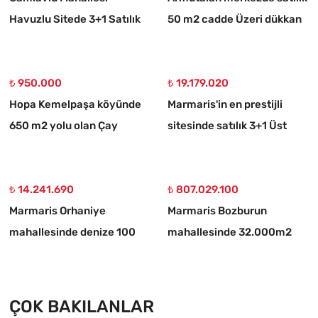
Havuzlu Sitede 3+1 Satılık
50 m2 cadde Üzeri dükkan
Daire
₺ 950.000
₺ 19.179.020
Hopa Kemelpaşa köyünde
Marmaris'in en prestijli
650 m2 yolu olan Çay
sitesinde satılık 3+1 Üst
bahçesi
dubleks daire
₺ 14.241.690
₺ 807.029.100
Marmaris Orhaniye
Marmaris Bozburun
mahallesinde denize 100
mahallesinde 32.000m2
metre müstakil 1250 m2
arsa Üzerinde İsimleri
acil satılık tarla
alınmış yat Çekek yeri
ÇOK BAKILANLAR