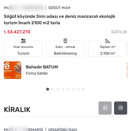
MUĞLA
YATIRIMA UYGUN
MARMARIS
SÖĞÜT MAH
M
Söğüt köyünde Simi adası ve deniz manzaralı ekolojik
M
turizm İmarlı 2100 m2 tarla
m
₺ 53.427.270
SATILIK
₺
İmar durumu
Kaks - emsal
Toplam m²
Turizm
Belirtilmemiş
2.100 m²
Bahadır BATUM
Firma Sahibi
KIRALIK
4890-1053
MUĞLA
KIRALIK
MARMARIS
HISARÖNÜ MAH
M