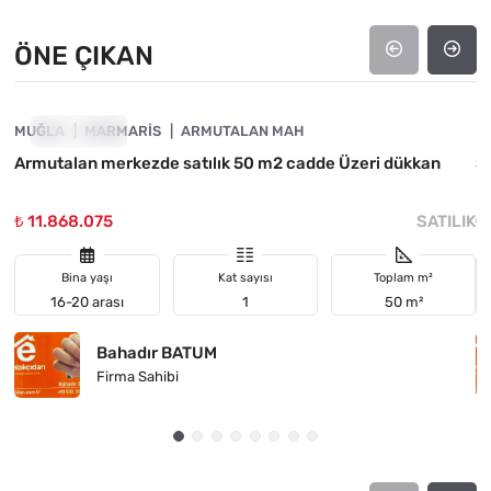
ÖNE ÇIKAN
4890-1059
MUĞLA
ÖNE ÇIKAN
MARMARIS
ARMUTALAN MAH
M
Armutalan merkezde satılık 50 m2 cadde Üzeri dükkan
S
₺ 11.868.075
SATILIK
₺
Bina yaşı
Kat sayısı
Toplam m²
16-20 arası
1
50 m²
Bahadır BATUM
Firma Sahibi