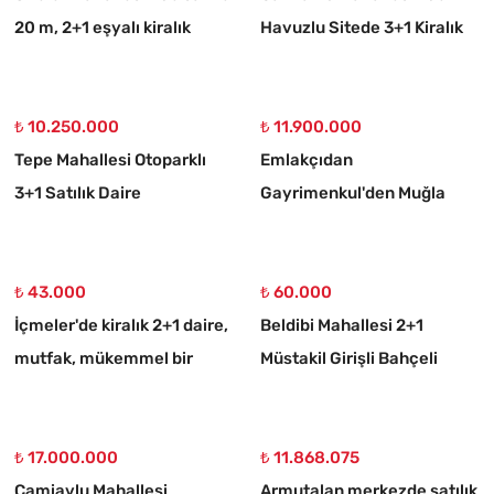
20 m, 2+1 eşyalı kiralık
Havuzlu Sitede 3+1 Kiralık
daire
Daire
₺ 10.250.000
₺ 11.900.000
Tepe Mahallesi Otoparklı
Emlakçıdan
3+1 Satılık Daire
Gayrimenkul'den Muğla
Ortaköy 750 M2 10/20
İmarlı Arsa
₺ 43.000
₺ 60.000
İçmeler'de kiralık 2+1 daire,
Beldibi Mahallesi 2+1
mutfak, mükemmel bir
Müstakil Girişli Bahçeli
daire
Eşyalı Kiralık Daire
₺ 17.000.000
₺ 11.868.075
Camiavlu Mahallesi
Armutalan merkezde satılık