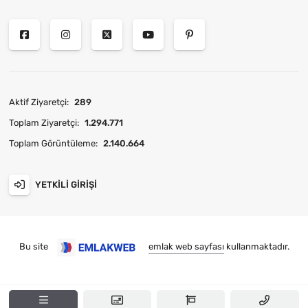
Aktif Ziyaretçi:
289
Toplam Ziyaretçi:
1.294.771
Toplam Görüntüleme:
2.140.664
YETKILI GIRIŞI
Bu site
emlak web sayfası
kullanmaktadır.