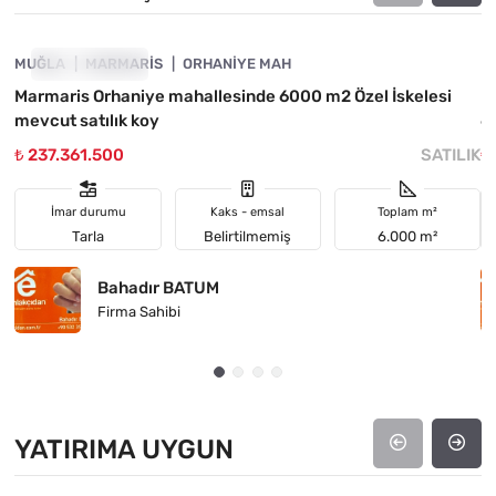
MUĞLA
FIYATI DÜŞTÜ
MARMARIS
ORHANIYE MAH
M
Marmaris Orhaniye mahallesinde 6000 m2 Özel İskelesi
M
mevcut satılık koy
6
₺ 237.361.500
SATILIK
₺
İmar durumu
Kaks - emsal
Toplam m²
Tarla
Belirtilmemiş
6.000 m²
Bahadır BATUM
Firma Sahibi
YATIRIMA UYGUN
4890-1036