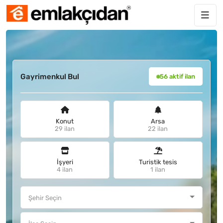
Gayrimenkul Bul
56 aktif ilan
Konut
Arsa
29 ilan
22 ilan
İşyeri
Turistik tesis
4 ilan
1 ilan