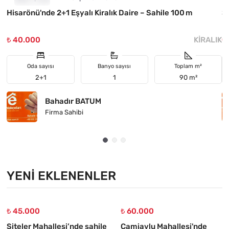
Hisarönü'nde 2+1 Eşyalı Kiralık Daire – Sahile 100 m
Si
₺ 40.000
KIRALIK
₺
Oda sayısı
Banyo sayısı
Toplam m²
2+1
1
90 m²
Bahadır BATUM
Firma Sahibi
YENI EKLENENLER
₺ 45.000
₺ 60.000
Siteler Mahallesi’nde sahile
Camiavlu Mahallesi'nde