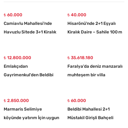
₺ 60.000
₺ 40.000
Camiavlu Mahallesi'nde
Hisarönü'nde 2+1 Eşyalı
Havuzlu Sitede 3+1 Kiralık
Kiralık Daire – Sahile 100 m
Daire
₺ 12.800.000
₺ 35.618.180
Emlakçıdan
Faralya'da deniz manzaralı
Gayrimenkul'den Beldibi
muhteşem bir villa
Satılık 3+1 Müstakil Tripleks
Villa
₺ 2.850.000
₺ 60.000
Marmaris Selimiye
Beldibi Mahallesi 2+1
köyünde yatırım İçin uygun
Müstakil Girişli Bahçeli
773 m2 satılık tarla
Eşyalı Kiralık Daire