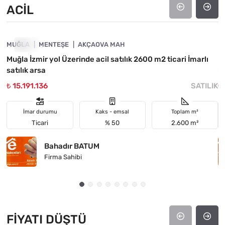
ACIL
4890-1023
MUĞLA
ACIL
MENTEŞE
AKÇAOVA MAH
M
Muğla İzmir yol Üzerinde acil satılık 2600 m2 ticari İmarlı
M
satılık arsa
ma
₺ 15.191.136
SATILIK
₺
İmar durumu
Kaks - emsal
Toplam m²
Ticari
% 50
2.600 m²
Bahadır BATUM
Firma Sahibi
FIYATI DÜŞTÜ
4890-1046