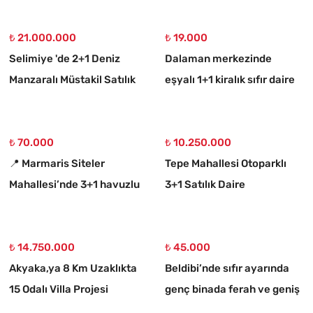
₺ 21.000.000
₺ 19.000
Selimiye 'de 2+1 Deniz
Dalaman merkezinde
Manzaralı Müstakil Satılık
eşyalı 1+1 kiralık sıfır daire
Taş Ev
₺ 70.000
₺ 10.250.000
📍 Marmaris Siteler
Tepe Mahallesi Otoparklı
Mahallesi’nde 3+1 havuzlu
3+1 Satılık Daire
kiralık lüks daire
₺ 14.750.000
₺ 45.000
Akyaka,ya 8 Km Uzaklıkta
Beldibi’nde sıfır ayarında
15 Odalı Villa Projesi
genç binada ferah ve geniş
Çizilmiş 1186 M2 Satılık
3+1 kiralık daire