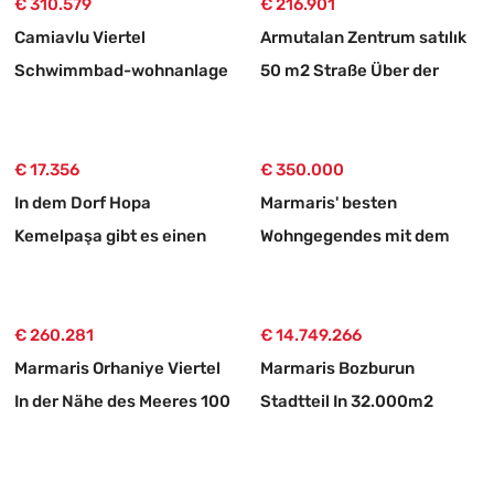
€ 310.579
€ 216.901
Camiavlu Viertel
Armutalan Zentrum satılık
Schwimmbad-wohnanlage
50 m2 Straße Über der
3+1 Kaufwohnung
Laden
€ 17.356
€ 350.000
In dem Dorf Hopa
Marmaris' besten
Kemelpaşa gibt es einen
Wohngegendes mit dem
650 m2 großen Weg mit
prestigeträchtigsten
einem Tee-garten
Status zu verkaufen 3+1
€ 260.281
Ober-doppelhaushälfte-
€ 14.749.266
Marmaris Orhaniye Viertel
wohnung
Marmaris Bozburun
In der Nähe des Meeres 100
Stadtteil In 32.000m2
Meter unabhängig 1250 m2
Grundstück Üzerinde
dringend zu verkaufende
İsimleri alınmış