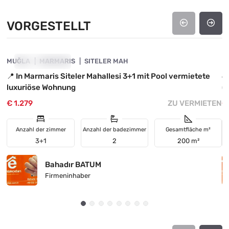
VORGESTELLT
4890-1015
MUĞLA
VORGESTELLT
MARMARIS
SITELER MAH
M
📍 In Marmaris Siteler Mahallesi 3+1 mit Pool vermietete
4
luxuriöse Wohnung
(f
€ 1.279
ZU VERMIETEN
€
Anzahl der zimmer
Anzahl der badezimmer
Gesamtfläche m²
3+1
2
200 m²
Bahadır BATUM
Firmeninhaber