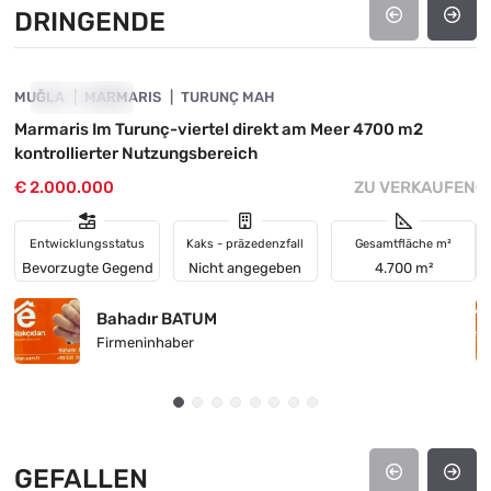
DRINGENDE
4890-1039
MUĞLA
DRINGENDE
MARMARIS
TURUNÇ MAH
M
Marmaris Im Turunç-viertel direkt am Meer 4700 m2
M
kontrollierter Nutzungsbereich
P
€ 2.000.000
ZU VERKAUFEN
€
Entwicklungsstatus
Kaks - präzedenzfall
Gesamtfläche m²
Bevorzugte Gegend
Nicht angegeben
4.700 m²
Bahadır BATUM
Firmeninhaber
GEFALLEN
4890-1045