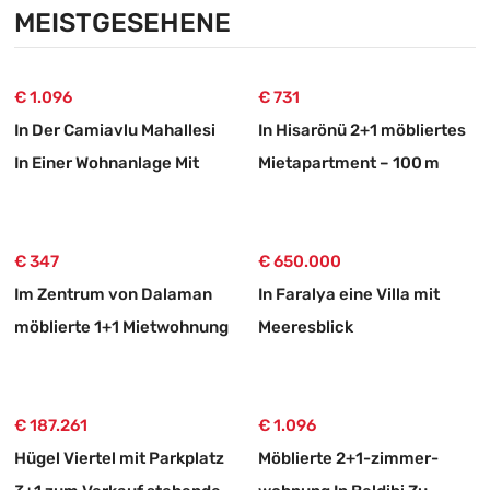
Land
Bootsanleger
MEISTGESEHENE
€ 1.096
€ 731
In Der Camiavlu Mahallesi
In Hisarönü 2+1 möbliertes
In Einer Wohnanlage Mit
Mietapartment – 100 m
Swimmingpool 3+1
vom Strand
Mietwohnung
€ 347
€ 650.000
Im Zentrum von Dalaman
In Faralya eine Villa mit
möblierte 1+1 Mietwohnung
Meeresblick
Null-energiehaus
€ 187.261
€ 1.096
Hügel Viertel mit Parkplatz
Möblierte 2+1-zimmer-