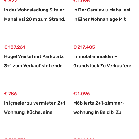
€ 822
€ 1.096
In der Wohnsiedlung Siteler
In Der Camiavlu Mahallesi
Mahallesi 20 m zum Strand,
In Einer Wohnanlage Mit
2+1 möblierte Mietwohnung
Swimmingpool 3+1
Mietwohnung
€ 187.261
€ 217.405
Hügel Viertel mit Parkplatz
Immobilienmakler –
3+1 zum Verkauf stehende
Grundstück Zu Verkaufen:
Wohnung
750 M² Großes Grundstück
Mit 10/20-zonierung In
€ 786
Ortaköy, Muğla
€ 1.096
In İçmeler zu vermieten 2+1
Möblierte 2+1-zimmer-
Wohnung, Küche, eine
wohnung In Beldibi Zu
perfekte Wohnung
Vermieten, Mit Separatem
Eingang Und Garten.