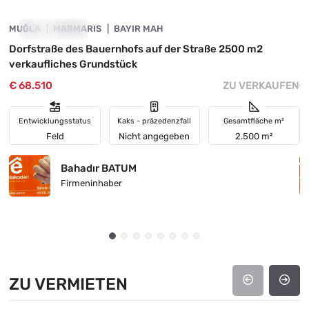
MUĞLA
INVESTITION
MARMARIS
BAYIR MAH
M
Dorfstraße des Bauernhofs auf der Straße 2500 m2
M
verkaufliches Grundstück
Ü
€ 68.510
ZU VERKAUFEN
€
Entwicklungsstatus
Kaks - präzedenzfall
Gesamtfläche m²
Feld
Nicht angegeben
2.500 m²
Bahadır BATUM
Firmeninhaber
ZU VERMIETEN
4890-1017