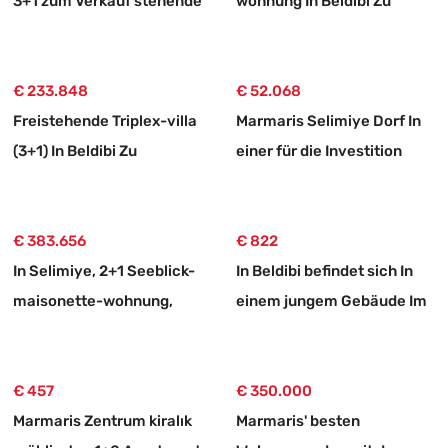
3+1 zum Verkauf stehende
wohnung In Beldibi Zu
Wohnung
Vermieten, Mit Separatem
Eingang Und Garten.
€ 233.848
€ 52.068
Freistehende Triplex-villa
Marmaris Selimiye Dorf In
(3+1) In Beldibi Zu
einer für die Investition
Verkaufen –
geeigneten 773 m2 großen
Immobilienmakler
verkaufsbaren Fläche Land
€ 383.656
€ 822
In Selimiye, 2+1 Seeblick-
In Beldibi befindet sich In
maisonette-wohnung,
einem jungem Gebäude Im
Freistehendes Haus Aus
Zustand null eine luftige
Stein Zum Verkauf
und große 3+1
€ 457
Mietwohnung
€ 350.000
Marmaris Zentrum kiralık
Marmaris' besten