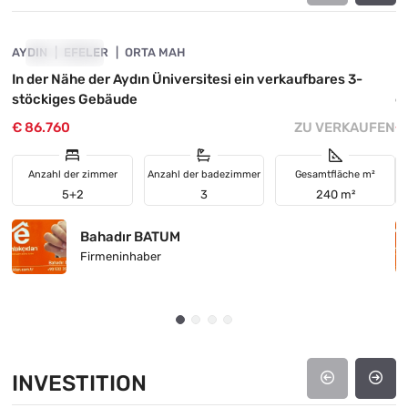
AYDIN
GEFALLEN
EFELER
ORTA MAH
M
In der Nähe der Aydın Üniversitesi ein verkaufbares 3-
M
stöckiges Gebäude
e
€ 86.760
ZU VERKAUFEN
€
Anzahl der zimmer
Anzahl der badezimmer
Gesamtfläche m²
5+2
3
240 m²
Bahadır BATUM
Firmeninhaber
INVESTITION
4890-1025