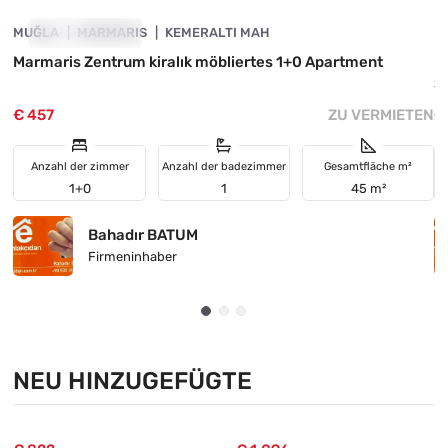
MUĞLA
ZU VERMIETEN
MARMARIS
KEMERALTI MAH
M
Marmaris Zentrum kiralık möbliertes 1+0 Apartment
I
S
€ 457
ZU VERMIETEN
€
Anzahl der zimmer
Anzahl der badezimmer
Gesamtfläche m²
1+0
1
45 m²
Bahadır BATUM
Firmeninhaber
NEU HINZUGEFÜGTE